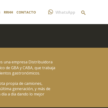
WhatsApp
S
RRHH
CONTACTO
s una empresa Distribuidora
co de GBA y CABA, que trabaja
mientos gastronómicos.
ota propia de camiones,
 última generación, y más de
ía a día dando lo mejor